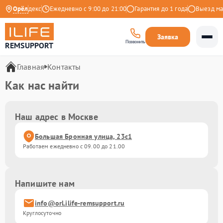
4.9 на Яндекс
Орёл
Ежедневно с 9:00 до 21:00
Гарантия до 1 года
Выезд мас
Заявка
Позвонить
REMSUPPORT
Главная
Контакты
Как нас найти
Наш адрес в Москве
Большая Бронная улица, 23с1
Работаем ежедневно с 09.00 до 21.00
Напишите нам
info@orl.ilife-remsupport.ru
Круглосуточно