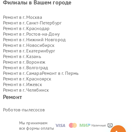
Филиалы в Вашем городе
Ремонт в г.
Москва
Ремонт в г.
Санкт-Петербург
Ремонт в г.
Краснодар
Ремонт в г.
Ростов-на-Дону
Ремонт в г.
Нижний Новгород
Ремонт в г.
Новосибирск
Ремонт в г.
Екатеринбург
Ремонт в г.
Казань
Ремонт в г.
Воронеж
Ремонт в г.
Волгоград
Ремонт в г.
Самара
Ремонт в г.
Пермь
Ремонт в г.
Красноярск
Ремонт в г.
Ижевск
Ремонт в г.
Челябинск
Ремонт в г.
Тюмень
Ремонт в г.
Уфа
Ремонт
Ремонт в г.
Омск
Ремонт в г.
Иркутск
Ремонт в г.
Ярославль
Роботов-пылесосов
Ремонт в г.
Саратов
Ремонт в г.
Барнаул
Мы принимаем
Ремонт в г.
Тольятти
все формы оплаты
Ремонт в г.
Хабаровск