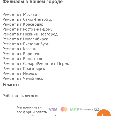
Филиалы в Вашем городе
Ремонт в г.
Москва
Ремонт в г.
Санкт-Петербург
Ремонт в г.
Краснодар
Ремонт в г.
Ростов-на-Дону
Ремонт в г.
Нижний Новгород
Ремонт в г.
Новосибирск
Ремонт в г.
Екатеринбург
Ремонт в г.
Казань
Ремонт в г.
Воронеж
Ремонт в г.
Волгоград
Ремонт в г.
Самара
Ремонт в г.
Пермь
Ремонт в г.
Красноярск
Ремонт в г.
Ижевск
Ремонт в г.
Челябинск
Ремонт в г.
Тюмень
Ремонт в г.
Уфа
Ремонт
Ремонт в г.
Омск
Ремонт в г.
Иркутск
Ремонт в г.
Ярославль
Роботов-пылесосов
Ремонт в г.
Саратов
Ремонт в г.
Барнаул
Мы принимаем
Ремонт в г.
Тольятти
все формы оплаты
Ремонт в г.
Хабаровск