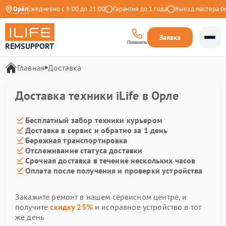
ндекс
Орёл
Ежедневно с 9:00 до 21:00
Гарантия до 1 года
Выезд мастера бе
Заявка
Позвонить
REMSUPPORT
Главная
Доставка
Доставка техники iLife в Орле
Бесплатный забор техники курьером
Доставка в сервис и обратно за 1 день
Бережная транспортировка
Отслеживание статуса доставки
Срочная доставка в течение нескольких часов
Оплата после получения и проверки устройства
Закажите ремонт в нашем сервисном центре, и
получите
скидку 25%
и исправное устройство в тот
же день