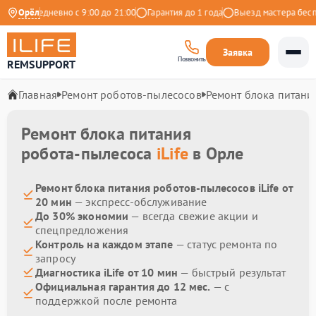
кс
Ежедневно с 9:00 до 21:00
Орёл
Гарантия до 1 года
Выезд мастера беспла
Заявка
Позвонить
REMSUPPORT
Главная
Ремонт роботов-пылесосов
Ремонт блока питани
Ремонт блока питания
робота-пылесоса
iLife
в Орле
Ремонт блока питания роботов-пылесосов iLife от
20 мин
— экспресс-обслуживание
До 30% экономии
— всегда свежие акции и
спецпредложения
Контроль на каждом этапе
— статус ремонта по
запросу
Диагностика iLife от 10 мин
— быстрый результат
Официальная гарантия до 12 мес.
— с
поддержкой после ремонта