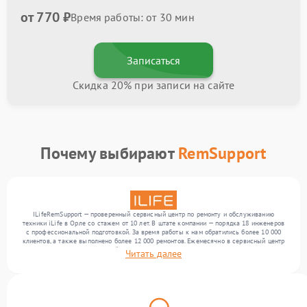
от 770 ₽
Время работы: от 30 мин
Записаться
Скидка 20% при записи на сайте
Почему выбирают
RemSupport
ILifeRemSupport — проверенный сервисный центр по ремонту и обслуживанию
техники iLife в Орле со стажем от 10 лет. В штате компании — порядка 18 инженеров
с профессиональной подготовкой. За время работы к нам обратились более 10 000
клиентов, а также выполнено более 12 000 ремонтов. Ежемесячно в сервисный центр
поступает более 300 устройств, включая , , . Мы работаем с широким спектром
Читать далее
неисправностей и предлагаем стабильный уровень сервиса благодаря использованию
современного оборудования.