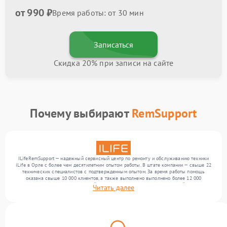
от 990 ₽
Время работы: от 30 мин
Записаться
Скидка 20% при записи на сайте
Почему выбирают
RemSupport
ILifeRemSupport — надежный сервисный центр по ремонту и обслуживанию техники
iLife в Орле с более чем десятилетним опытом работы. В штате компании — свыше 22
технических специалистов с подтвержденным опытом. За время работы помощь
оказана свыше 10 000 клиентов, а также выполнено выполнено более 12 000
ремонтов. Ежемесячно в сервисный центр поступает более 300 обращений, включая , ,
Читать далее
. Мы устраняем поломки любой сложности и обеспечиваем надежный результат
благодаря опыту команды.