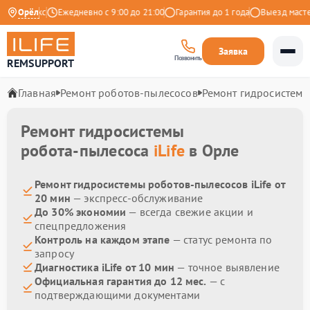
 на Яндекс
Орёл
Ежедневно с 9:00 до 21:00
Гарантия до 1 года
Выезд мастер
Заявка
Позвонить
REMSUPPORT
Главная
Ремонт роботов-пылесосов
Ремонт гидросистем
Ремонт гидросистемы
робота-пылесоса
iLife
в Орле
Ремонт гидросистемы роботов-пылесосов iLife от
20 мин
— экспресс-обслуживание
До 30% экономии
— всегда свежие акции и
спецпредложения
Контроль на каждом этапе
— статус ремонта по
запросу
Диагностика iLife от 10 мин
— точное выявление
Официальная гарантия до 12 мес.
— с
подтверждающими документами