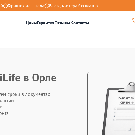
00
Гарантия до 1 года
Выезд мастера бесплатно
Цены
Гарантия
Отзывы
Контакты
iLife в Орле
уем сроки в документах
рантии
ти
онта